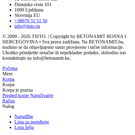
Dunajska cesta 101
1000 Ljubljana
Slovenija EU
+38670 51 51 50
info@tisto.eu
© 2009 - 2026 TISTO. | Copyright by BETONAMIT BOSNA I
HERCEGOVINA • Sva prava zadržana. Na BETONAMIT.ba,
trudimo se da objavljujemo samo provjerene i tačne informacije.
Ukoliko primijetite netačne ili neprikladne podatke, slobodno nas
kontaktirajte na info@betonamit.ba.
Početna
Meni
Korpa
Korpa
Korpa je prazna
Pregled korpe
Naručivanje
Račun
Nalog
Narudžbe
Lista za poređenje
Lista želja