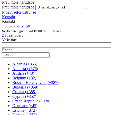
Prati moje narudžbe
Prati moje narudžbe
Prijavi se
Registruj se
Kontakt
Kontakt
+38670 51 51 50
Svaki dan u godini od 10:00 do 18:00 sati.
Zatraži poziv
Vaše ime
Phone
Albania
(
+355
)
Andorra
(
+376
)
Austria
(
+43
)
Belgium
(
+32
)
Bosna i Hercegovina
(
+387
)
Bulgaria
(
+359
)
Croatia
(
+385
)
Cyprus
(
+357
)
Czech Republic
(
+420
)
Denmark
(
+45
)
Estonia
(
+372
)
Finland
(
+358
)