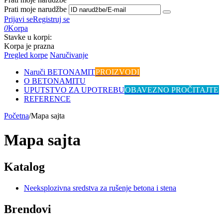
Prati moje narudžbe
Prijavi se
Registruj se
0
Korpa
Stavke u korpi:
Korpa je prazna
Pregled korpe
Naručivanje
Naruči BETONAMIT
PROIZVODI
O BETONAMITU
UPUTSTVO ZA UPOTREBU
OBAVEZNO PROČITAJTE
REFERENCE
Početna
/
Mapa sajta
Mapa sajta
Katalog
Neeksplozivna sredstva za rušenje betona i stena
Brendovi