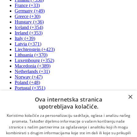
France
(
+33
)
Germany
(
+49
)
Greece
(
+30
)
Hungary
(
+36
)
Iceland
(
+354
)
Ireland
(
+353
)
Italy
(
+39
)
Latvia
(
+371
)
Liechtenstein
(
+423
)
Lithuania
(
+370
)
Luxembourg
(
+352
)
Macedonia
(
+389
)
Netherlands
(
+31
)
Norway
(
+47
)
Poland
(
+48
)
Portugal
(
+351
)
Romania
(
+40
)
×
Ova internetska stranica
San Marino
(
+378
)
Serbia
(
+381
)
upotrebljava kolačiće.
Slovakia
(
+421
)
Koristimo kolačiće za personalizaciju sadržaja, oglasa i analizu našeg
Slovenia
(
+386
)
Spain
(
+34
)
prometa. Također dijelimo informacije o vašem korištenju naše
Sweden
(
+46
)
stranice s našim partnerima za oglašavanje i analitiku koji ih mogu
Switzerland
(
+41
)
kombinirati s drugim informacijama koje ste im dali ili koje su prikupili