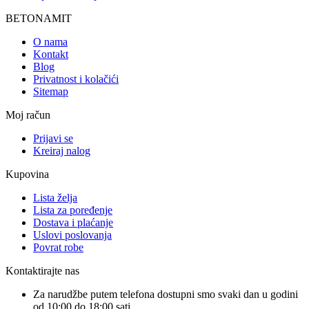
BETONAMIT
O nama
Kontakt
Blog
Privatnost i kolačići
Sitemap
Moj račun
Prijavi se
Kreiraj nalog
Kupovina
Lista želja
Lista za poređenje
Dostava i plaćanje
Uslovi poslovanja
Povrat robe
Kontaktirajte nas
Za narudžbe putem telefona dostupni smo svaki dan u godini
od 10:00 do 18:00 sati