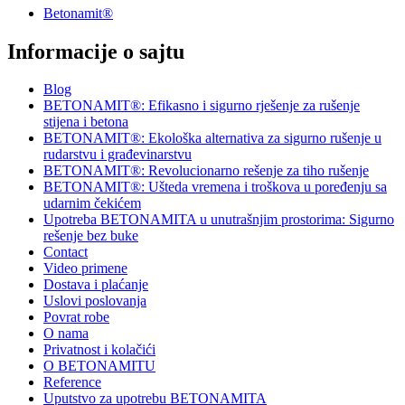
Betonamit®
Informacije o sajtu
Blog
BETONAMIT®: Efikasno i sigurno rješenje za rušenje
stijena i betona
BETONAMIT®: Ekološka alternativa za sigurno rušenje u
rudarstvu i građevinarstvu
BETONAMIT®: Revolucionarno rešenje za tiho rušenje
BETONAMIT®: Ušteda vremena i troškova u poređenju sa
udarnim čekićem
Upotreba BETONAMITA u unutrašnjim prostorima: Sigurno
rešenje bez buke
Contact
Video primene
Dostava i plaćanje
Uslovi poslovanja
Povrat robe
O nama
Privatnost i kolačići
O BETONAMITU
Reference
Uputstvo za upotrebu BETONAMITA