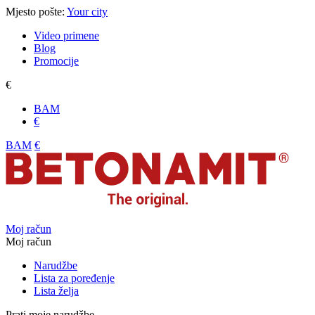
Mjesto pošte:
Your city
Video primene
Blog
Promocije
€
BAM
€
BAM
€
Moj račun
Moj račun
Narudžbe
Lista za poređenje
Lista želja
Prati moje narudžbe